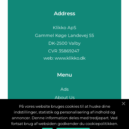
Address
web:
www.klikko.dk
Menu
Ads
About Us
Cookies
På vores website bruges cookies til at huske dine
indstillinger, statistik og personalisering af indhold og
Contact
annoncer. Denne information deles med tredjepart. Ved
Sitemap
fortsat brug af websiden godkender du cookiepolitikken.